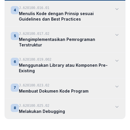
J.620100.016.01
4
Menulis Kode dengan Prinsip sesuai
Guidelines dan Best Practices
J.620100.017.02
5
Mengimplementasikan Pemrograman
Terstruktur
J.620100.019.002
6
Menggunakan Library atau Komponen Pre-
Existing
J.620100.023.02
7
Membuat Dokumen Kode Program
J.620100.025.02
8
Melakukan Debugging