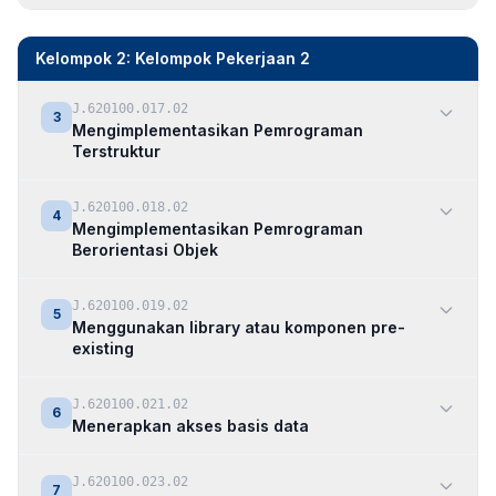
Kelompok 2: Kelompok Pekerjaan 2
J.620100.017.02
3
Mengimplementasikan Pemrograman
Terstruktur
J.620100.018.02
4
Mengimplementasikan Pemrograman
Berorientasi Objek
J.620100.019.02
5
Menggunakan library atau komponen pre-
existing
J.620100.021.02
6
Menerapkan akses basis data
J.620100.023.02
7