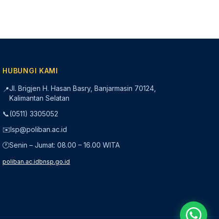
HUBUNGI KAMI
Jl. Brigjen H. Hasan Basry, Banjarmasin 70124,
📍
Kalimantan Selatan
📞
(0511) 3305052
✉️
lsp@poliban.ac.id
🕐
Senin – Jumat: 08.00 – 16.00 WITA
poliban.ac.id
bnsp.go.id