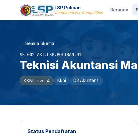
LSP Poliban
Beranda
Competent For Competition
← Semua Skema
SS-002-AKT.LSP.POLIBAN.01
Teknisi Akuntansi M
Kkni
D3 Akuntansi
KKNI Level 4
Status Pendaftaran