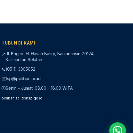
HUBUNGI KAMI
Jl. Brigjen H. Hasan Basry, Banjarmasin 70124,
📍
Kalimantan Selatan
📞
(0511) 3305052
✉️
lsp@poliban.ac.id
🕐
Senin – Jumat: 08.00 – 16.00 WITA
poliban.ac.id
bnsp.go.id