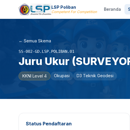
LSP Poliban
Beranda
Competent For Competition
← Semua Skema
SS-002-GD.LSP.POLIBAN.01
Juru Ukur (SURVEYO
Okupasi
D3 Teknik Geodesi
KKNI Level 4
Status Pendaftaran